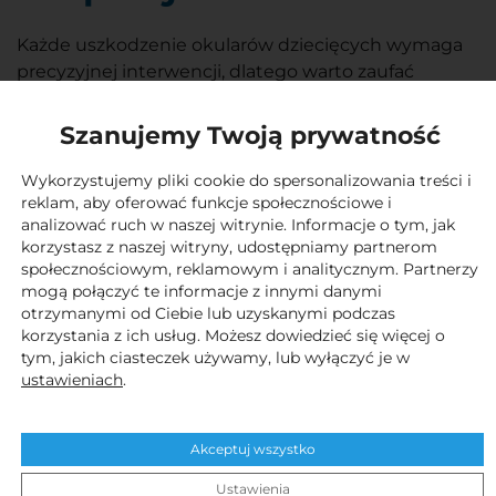
Każde uszkodzenie okularów dziecięcych wymaga
precyzyjnej interwencji, dlatego warto zaufać
specjalistom. Nasz serwis okularów w Łodzi
zapewnia kompleksową pomoc, aby Twoje dziecko
Szanujemy Twoją prywatność
mogło jak najszybciej wrócić do normalnego
funkcjonowania. Nasi specjaliści dokładnie analizują
Wykorzystujemy pliki cookie do spersonalizowania treści i
reklam, aby oferować funkcje społecznościowe i
każde uszkodzenie, dostosowując sposób naprawy
analizować ruch w naszej witrynie. Informacje o tym, jak
do indywidualnych potrzeb okularów, dzięki czemu
korzystasz z naszej witryny, udostępniamy partnerom
proces naprawy jest skuteczny i bezpieczny. Szybka
społecznościowym, reklamowym i analitycznym. Partnerzy
reakcja na problem z okularami to klucz do tego, by
mogą połączyć te informacje z innymi danymi
dziecko mogło cieszyć się wygodą i pełną
otrzymanymi od Ciebie lub uzyskanymi podczas
korzystania z ich usług. Możesz dowiedzieć się więcej o
sprawnością swoich okularów.
tym, jakich ciasteczek używamy, lub wyłączyć je w
ustawieniach
.
Wygodne i szybkie
Akceptuj wszystko
naprawy okularów
Ustawienia