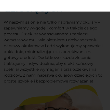
dziecięcych
W naszym salonie nie tylko naprawiamy okulary –
zapewniamy wygodę i komfort w trakcie całego
procesu. Dzięki zaawansowanemu zapleczu
warsztatowemu i wieloletniemu doświadczeniu,
naprawy okularów w Łodzi wykonujemy sprawnie i
dokładnie, minimalizując czas oczekiwania na
gotowy produkt. Dodatkowo, każde zlecenie
traktujemy indywidualnie, aby efekt końcowy
spełniał wszystkie wymagania oraz oczekiwania
rodziców. Z nami naprawa okularów dziecięcych to
proste, szybkie i bezproblemowe rozwiązanie!