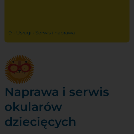
SOCZEWKI PROGRESYWNE
OKULARY
OKULARY KOREKCYJNE
•
Usługi
•
Serwis i naprawa
OKULARY DO KONTROLI KRÓTKOWZROCZNOŚCI
OKULARY DZIECIĘCE
OKULARY SPORTOWE
OKULARY PRYZMATYCZNE
OKULARY WIELOOGNISKOWE
SZKŁA
Naprawa i serwis
OPRAWKI
okularów
dziecięcych