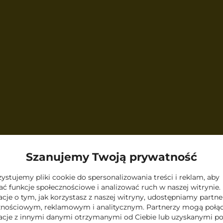
Szanujemy Twoją prywatność
stujemy pliki cookie do spersonalizowania treści i reklam, aby
ecie
ć funkcje społecznościowe i analizować ruch w naszej witrynie.
cje o tym, jak korzystasz z naszej witryny, udostępniamy part
znościowym, reklamowym i analitycznym. Partnerzy mogą połąc
acje z innymi danymi otrzymanymi od Ciebie lub uzyskanymi p