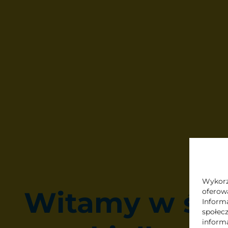
Wykorzy
Witamy w świ
oferowa
Informa
społec
inform