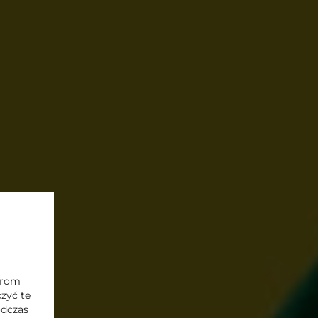
nerom
zyć te
odczas