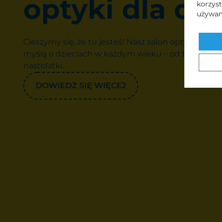
optyki dla dzi
korzyst
używam
Cieszymy się, że tu jesteś! Nasz salon optyczny t
myślą o dzieciach w każdym wieku – od tych najmn
nastolatki.
DOWIEDZ SIĘ WIĘCEJ