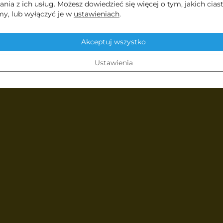
eci!
ania z ich usług. Możesz dowiedzieć się więcej o tym, jakich cias
y, lub wyłączyć je w
ustawieniach
.
o wyjątkowe miejsce stworzone z
Akceptuj wszystko
iejszych po starszaki oraz
Ustawienia