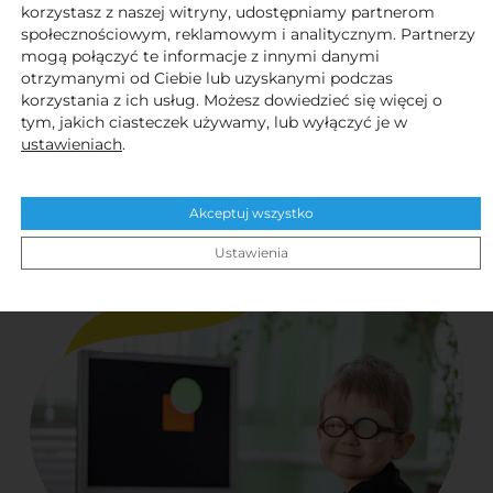
korzystasz z naszej witryny, udostępniamy partnerom
społecznościowym, reklamowym i analitycznym. Partnerzy
mogą połączyć te informacje z innymi danymi
Poprawa komfortu widzenia.
otrzymanymi od Ciebie lub uzyskanymi podczas
Zmniejszenie napięcia mięśniowego wokół oczu.
korzystania z ich usług. Możesz dowiedzieć się więcej o
tym, jakich ciasteczek używamy, lub wyłączyć je w
Wsparcie w terapii zaburzeń widzenia
ustawieniach
.
obuocznego.
Lepsza koncentracja i efektywność podczas nauki
Akceptuj wszystko
i zabawy.
Ustawienia