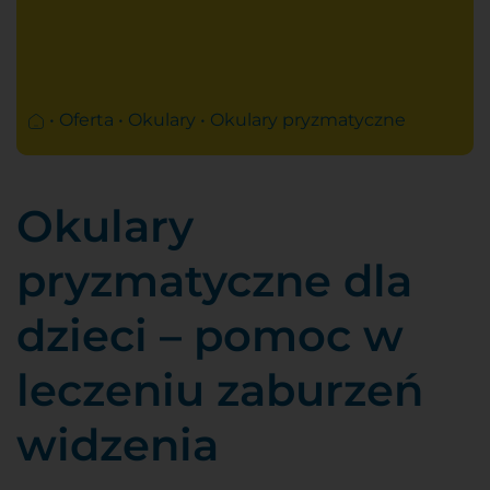
SOCZEWKI PROGRESYWNE
OKULARY
OKULARY KOREKCYJNE
•
Oferta
•
Okulary
•
Okulary pryzmatyczne
OKULARY DO KONTROLI KRÓTKOWZROCZNOŚCI
OKULARY DZIECIĘCE
OKULARY SPORTOWE
Okulary
OKULARY PRYZMATYCZNE
pryzmatyczne dla
OKULARY WIELOOGNISKOWE
SZKŁA
dzieci – pomoc w
OPRAWKI
leczeniu zaburzeń
widzenia